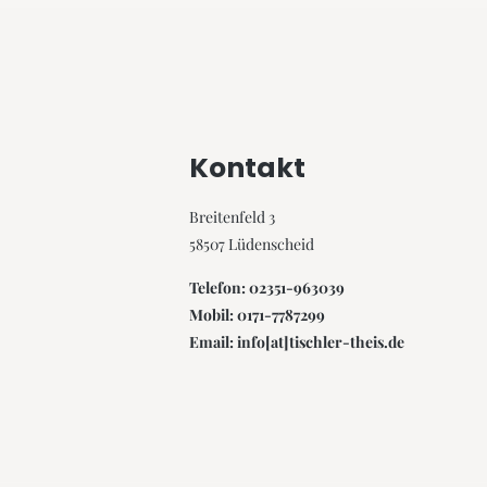
Kontakt
Breitenfeld 3
58507 Lüdenscheid
Telefon: 02351-963039
Mobil: 0171-7787299
Email: info[at]tischler-theis.de